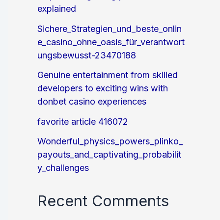
explained
Sichere_Strategien_und_beste_onlin
e_casino_ohne_oasis_für_verantwort
ungsbewusst-23470188
Genuine entertainment from skilled
developers to exciting wins with
donbet casino experiences
favorite article 416072
Wonderful_physics_powers_plinko_
payouts_and_captivating_probabilit
y_challenges
Recent Comments