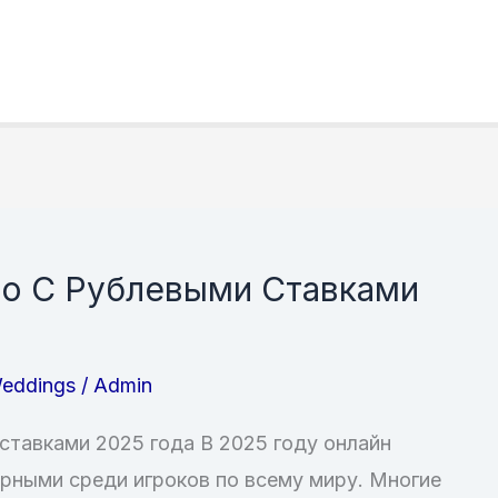
но С Рублевыми Ставками
Weddings
/
Admin
ставками 2025 года В 2025 году онлайн
ярными среди игроков по всему миру. Многие