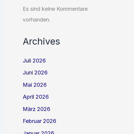
Es sind keine Kommentare
vorhanden.
Archives
Juli 2026
Juni 2026
Mai 2026
April 2026
März 2026
Februar 2026
Januar 2026