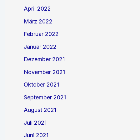
April 2022
März 2022
Februar 2022
Januar 2022
Dezember 2021
November 2021
Oktober 2021
September 2021
August 2021
Juli 2021
Juni 2021