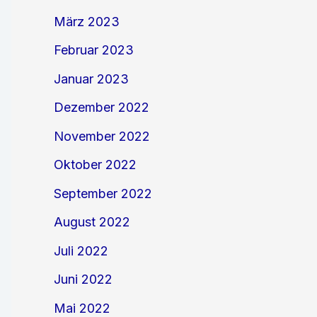
März 2023
Februar 2023
Januar 2023
Dezember 2022
November 2022
Oktober 2022
September 2022
August 2022
Juli 2022
Juni 2022
Mai 2022