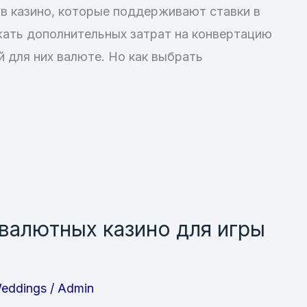
в казино, которые поддерживают ставки в
ежать дополнительных затрат на конвертацию
й для них валюте. Но как выбрать
валютных казино для игры
Weddings
/
Admin