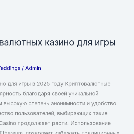
валютных казино для игры
Weddings
/
Admin
но для игры в 2025 году Криптовалютные
ярность благодаря своей уникальной
м высокую степень анонимности и удобство
чество пользователей, выбирающих такие
 Casino продолжает расти. Использование
и Ethereum, позволяет избежать традиционных