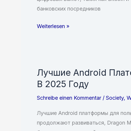
банковских посредников
Обзор
Weiterlesen »
лучших
криптовалютных
казино
для
Лучшие Android Пла
игры
В 2025 Году
в
2025
Schreibe einen Kommentar
/
Society, 
году
Лучшие Android платформы для поль
продолжают развиваться, Dragon M