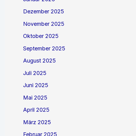
Dezember 2025
November 2025
Oktober 2025
September 2025
August 2025
Juli 2025
Juni 2025
Mai 2025
April 2025
März 2025
Februar 2025