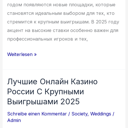
годом появляются новые площадки, которые
становятся идеальным выбором для тех, кто
стремится к крупным выигрышам. В 2025 году
акцент на высокие ставки особенно важен для
профессиональных игроков и тех,
Лучшие
Weiterlesen »
клубы
для
Лучшие Онлайн Казино
высоких
ставок
России С Крупными
в
Выигрышами 2025
виртуальных
Schreibe einen Kommentar
/
Society, Weddings
/
казино
Admin
2025