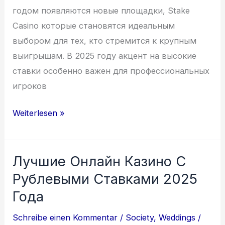
годом появляются новые площадки, Stake
Casino которые становятся идеальным
выбором для тех, кто стремится к крупным
выигрышам. В 2025 году акцент на высокие
ставки особенно важен для профессиональных
игроков
Лучшие
Weiterlesen »
клубы
для
Лучшие Онлайн Казино С
высоких
ставок
Рублевыми Ставками 2025
в
Года
виртуальных
Schreibe einen Kommentar
/
Society, Weddings
/
казино