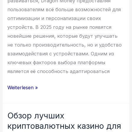
развиваться, Dragon Money предоставляя
пользователям всё больше возможностей для
оптимизации и персонализации своих
устройств. В 2025 году на рынке появятся
новейшие решения, которые будут улучшать
не только производительность, но и удобство
взаимодействия с устройствами. Одним из
ключевых факторов выбора платформы
является её способность адаптироваться
Лучшие
Weiterlesen »
Android
Платформы
Обзор лучших
Для
Пользователей
криптовалютных казино для
В