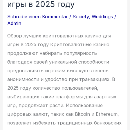
игры в 2025 году
2025
Schreibe einen Kommentar
/
Society, Weddings
/
Году
Admin
Обзор лучших криптовалютных казино для
игры в 2025 году Криптовалютные казино
продолжают набирать популярность
благодаря своей уникальной способности
предоставлять игрокам высокую степень
анонимности и удобство при транзакциях. В
2025 году количество пользователей,
выбирающих такие платформы для азартных
игр, продолжает расти. Использование
цифровых валют, таких как Bitcoin и Ethereum,
позволяет избежать традиционных банковских