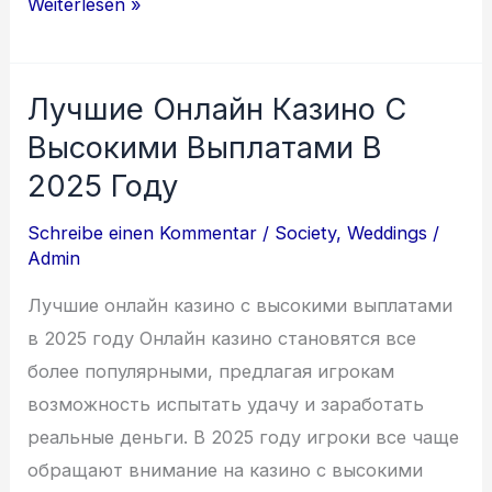
Лучшие
Weiterlesen »
Онлайн
Казино
Лучшие Онлайн Казино С
России
С
Высокими Выплатами В
Крупными
2025 Году
Выигрышами
Schreibe einen Kommentar
/
Society, Weddings
/
2025
Admin
Лучшие онлайн казино с высокими выплатами
в 2025 году Онлайн казино становятся все
более популярными, предлагая игрокам
возможность испытать удачу и заработать
реальные деньги. В 2025 году игроки все чаще
обращают внимание на казино с высокими