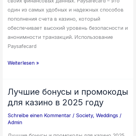
своих финансовых данных. Paysafecard – это
один из самых удобных и надежных способов
пополнения счета в казино, который
обеспечивает высокий уровень безопасности и
анонимности транзакций. Использование
Paysafecard
Лучшие
Weiterlesen »
Онлайн
Казино
Лучшие бонусы и промокоды
С
Paysafecard
для казино в 2025 году
Для
Schreibe einen Kommentar
/
Society, Weddings
/
Безопасных
Admin
Ставок
Лучшие бонусы и промокоды для казино 2025