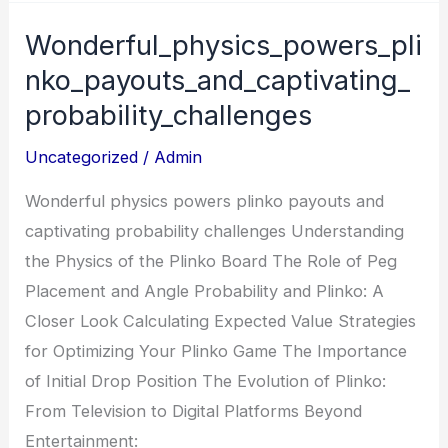
416072
casino
Wonderful_physics_powers_pli
experiences
nko_payouts_and_captivating_
probability_challenges
Uncategorized
/
Admin
Wonderful physics powers plinko payouts and
captivating probability challenges Understanding
the Physics of the Plinko Board The Role of Peg
Placement and Angle Probability and Plinko: A
Closer Look Calculating Expected Value Strategies
for Optimizing Your Plinko Game The Importance
of Initial Drop Position The Evolution of Plinko:
From Television to Digital Platforms Beyond
Entertainment: