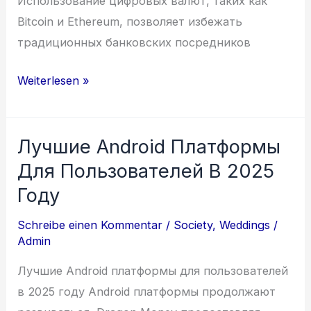
Использование цифровых валют, таких как
Bitcoin и Ethereum, позволяет избежать
традиционных банковских посредников
Обзор
Weiterlesen »
лучших
криптовалютных
Лучшие Android Платформы
казино
для
Для Пользователей В 2025
игры
Году
в
Schreibe einen Kommentar
/
Society, Weddings
/
2025
Admin
году
Лучшие Android платформы для пользователей
в 2025 году Android платформы продолжают