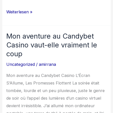
Wonderful_physics_powers_plinko_payouts_and_captiva
Weiterlesen »
Mon aventure au Candybet
Casino vaut-elle vraiment le
coup
Uncategorized
/
amirrana
Mon aventure au Candybet Casino L’Écran
S’Allume, Les Promesses Flottent La soirée était
tombée, lourde et un peu pluvieuse, juste le genre
de soir où l’appel des lumières d’un casino virtuel
devient irrésistible. J’ai allumé mon ordinateur