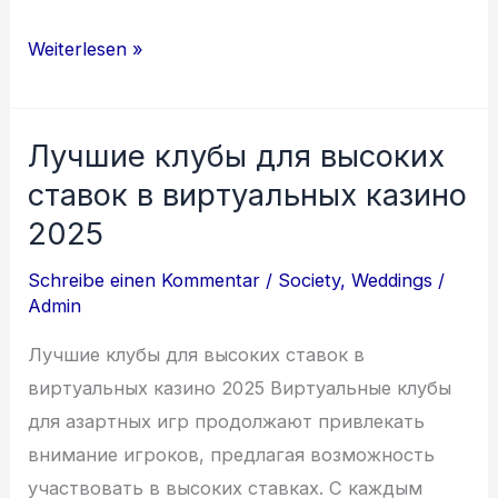
Лучшие
Weiterlesen »
Онлайн
Казино
Лучшие клубы для высоких
России
С
ставок в виртуальных казино
Крупными
2025
Выигрышами
Schreibe einen Kommentar
/
Society, Weddings
/
2025
Admin
Лучшие клубы для высоких ставок в
виртуальных казино 2025 Виртуальные клубы
для азартных игр продолжают привлекать
внимание игроков, предлагая возможность
участвовать в высоких ставках. С каждым