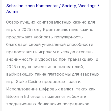
Schreibe einen Kommentar
/
Society, Weddings
/
Года
Admin
Обзор лучших криптовалютных казино для
игры в 2025 году Криптовалютные казино
продолжают набирать популярность
благодаря своей уникальной способности
предоставлять игрокам высокую степень
анонимности и удобство при транзакциях. В
2025 году количество пользователей,
выбирающих такие платформы для азартных
игр, Stake Casino продолжает расти.
Использование цифровых валют, таких как
Bitcoin и Ethereum, позволяет избежать
традиционных банковских посредников