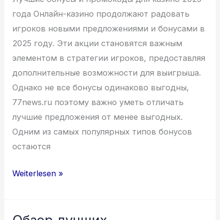
года Онлайн-казино продолжают радовать
игроков новыми предложениями и бонусами в
2025 году. Эти акции становятся важным
элементом в стратегии игроков, предоставляя
дополнительные возможности для выигрыша.
Однако не все бонусы одинаково выгодны,
77news.ru поэтому важно уметь отличать
лучшие предложения от менее выгодных.
Одним из самых популярных типов бонусов
остаются
Лучшие
Weiterlesen »
бонусы
и
промокоды