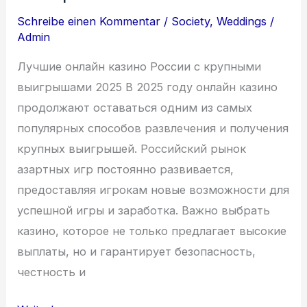
в
Schreibe einen Kommentar
/
Society, Weddings
/
2025
Admin
году
Лучшие онлайн казино России с крупными
выигрышами 2025 В 2025 году онлайн казино
продолжают оставаться одним из самых
популярных способов развлечения и получения
крупных выигрышей. Российский рынок
азартных игр постоянно развивается,
предоставляя игрокам новые возможности для
успешной игры и заработка. Важно выбрать
казино, которое не только предлагает высокие
выплаты, но и гарантирует безопасность,
честность и