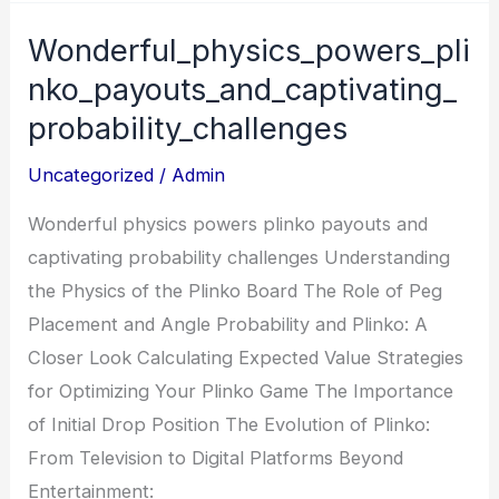
416072
casino
Wonderful_physics_powers_pli
experiences
nko_payouts_and_captivating_
probability_challenges
Uncategorized
/
Admin
Wonderful physics powers plinko payouts and
captivating probability challenges Understanding
the Physics of the Plinko Board The Role of Peg
Placement and Angle Probability and Plinko: A
Closer Look Calculating Expected Value Strategies
for Optimizing Your Plinko Game The Importance
of Initial Drop Position The Evolution of Plinko:
From Television to Digital Platforms Beyond
Entertainment: