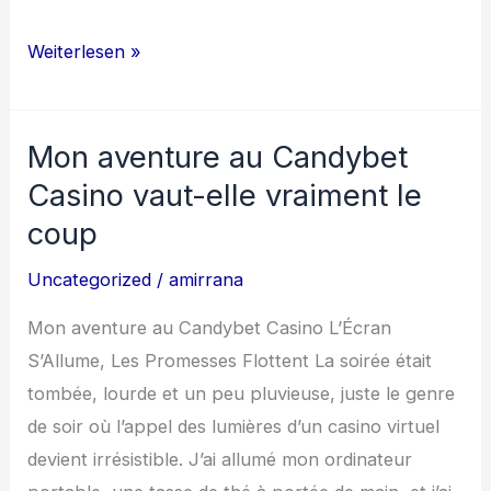
Wonderful_physics_powers_plinko_payouts_and_captiva
Weiterlesen »
Mon aventure au Candybet
Casino vaut-elle vraiment le
coup
Uncategorized
/
amirrana
Mon aventure au Candybet Casino L’Écran
S’Allume, Les Promesses Flottent La soirée était
tombée, lourde et un peu pluvieuse, juste le genre
de soir où l’appel des lumières d’un casino virtuel
devient irrésistible. J’ai allumé mon ordinateur