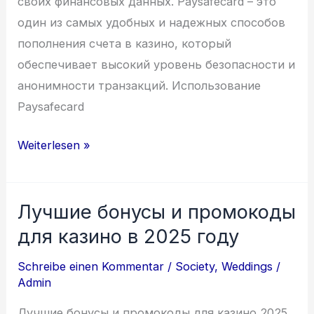
своих финансовых данных. Paysafecard – это
один из самых удобных и надежных способов
пополнения счета в казино, который
обеспечивает высокий уровень безопасности и
анонимности транзакций. Использование
Paysafecard
Лучшие
Weiterlesen »
Онлайн
Казино
Лучшие бонусы и промокоды
С
Paysafecard
для казино в 2025 году
Для
Schreibe einen Kommentar
/
Society, Weddings
/
Безопасных
Admin
Ставок
Лучшие бонусы и промокоды для казино 2025