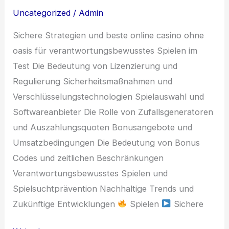
gaming
Uncategorized
/
Admin
practices
Sichere Strategien und beste online casino ohne
explained
oasis für verantwortungsbewusstes Spielen im
Test Die Bedeutung von Lizenzierung und
Regulierung Sicherheitsmaßnahmen und
Verschlüsselungstechnologien Spielauswahl und
Softwareanbieter Die Rolle von Zufallsgeneratoren
und Auszahlungsquoten Bonusangebote und
Umsatzbedingungen Die Bedeutung von Bonus
Codes und zeitlichen Beschränkungen
Verantwortungsbewusstes Spielen und
Spielsuchtprävention Nachhaltige Trends und
Zukünftige Entwicklungen
Spielen
Sichere