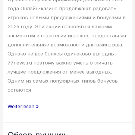
года Онлайн-казино продолжают радовать
игроков новыми предложениями и бонусами в
2025 году. Эти акции становятся важным
элементом в стратегии игроков, предоставляя
дополнительные возможности для выигрыша.
Однако не все бонусы одинаково выгодны,
77news.ru поэтому важно уметь отличать
лучшие предложения от менее выгодных.
Одним из самых популярных типов бонусов
остаются
Лучшие
Weiterlesen »
бонусы
и
промокоды