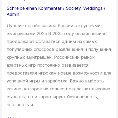
в
Schreibe einen Kommentar
/
Society, Weddings
/
2025
Admin
году
Лучшие онлайн казино России с крупными
выигрышами 2025 В 2025 году онлайн казино
продолжают оставаться одним из самых
популярных способов развлечения и получения
крупных выигрышей. Российский рынок
азартных игр постоянно развивается,
предоставляя игрокам новые возможности для
успешной игры и заработка. Важно выбрать
казино, которое не только предлагает высокие
выплаты, но и гарантирует безопасность,
честность и