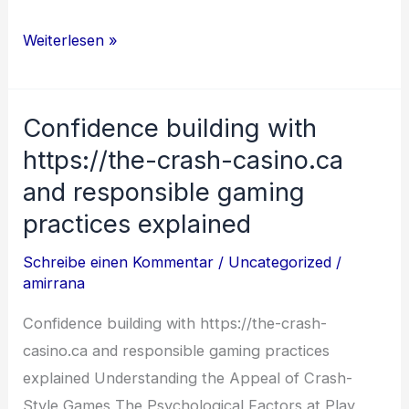
Лучшие
Weiterlesen »
Онлайн
Казино
Confidence building with
Для
Игры
https://the-crash-casino.ca
На
and responsible gaming
Рубли
practices explained
В
2025
Schreibe einen Kommentar
/
Uncategorized
/
amirrana
Году
Confidence building with https://the-crash-
casino.ca and responsible gaming practices
explained Understanding the Appeal of Crash-
Style Games The Psychological Factors at Play