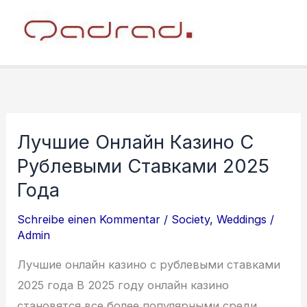
Zum
Inhalt
springen
Лучшие Онлайн Казино С
Рублевыми Ставками 2025
Года
Schreibe einen Kommentar
/
Society, Weddings
/
Admin
Лучшие онлайн казино с рублевыми ставками
2025 года В 2025 году онлайн казино
становятся все более популярными среди