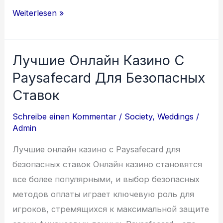
Обзор
Weiterlesen »
лучших
криптовалютных
Лучшие Онлайн Казино С
казино
для
Paysafecard Для Безопасных
игры
Ставок
в
Schreibe einen Kommentar
/
Society, Weddings
/
2025
Admin
году
Лучшие онлайн казино с Paysafecard для
безопасных ставок Онлайн казино становятся
все более популярными, и выбор безопасных
методов оплаты играет ключевую роль для
игроков, стремящихся к максимальной защите