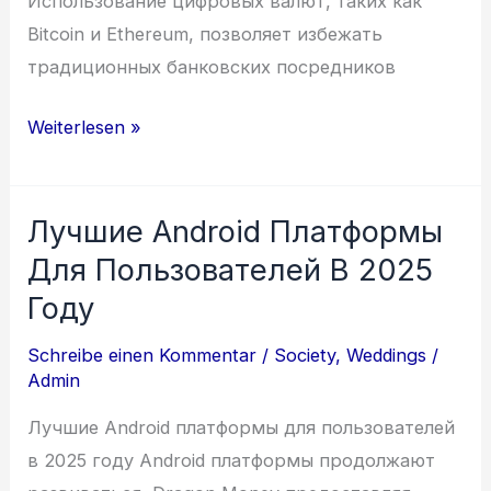
Использование цифровых валют, таких как
Bitcoin и Ethereum, позволяет избежать
традиционных банковских посредников
Обзор
Weiterlesen »
лучших
криптовалютных
Лучшие Android Платформы
казино
для
Для Пользователей В 2025
игры
Году
в
Schreibe einen Kommentar
/
Society, Weddings
/
2025
Admin
году
Лучшие Android платформы для пользователей
в 2025 году Android платформы продолжают