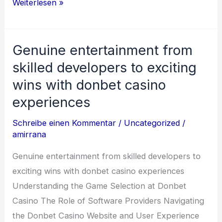
Sichere_Strategien_und_beste_online_casino_ohne_oas
Weiterlesen »
23470188
Genuine entertainment from
skilled developers to exciting
wins with donbet casino
experiences
Schreibe einen Kommentar
/
Uncategorized
/
amirrana
Genuine entertainment from skilled developers to
exciting wins with donbet casino experiences
Understanding the Game Selection at Donbet
Casino The Role of Software Providers Navigating
the Donbet Casino Website and User Experience