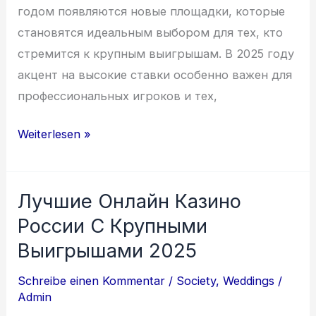
годом появляются новые площадки, которые
становятся идеальным выбором для тех, кто
стремится к крупным выигрышам. В 2025 году
акцент на высокие ставки особенно важен для
профессиональных игроков и тех,
Лучшие
Weiterlesen »
клубы
для
Лучшие Онлайн Казино
высоких
ставок
России С Крупными
в
Выигрышами 2025
виртуальных
Schreibe einen Kommentar
/
Society, Weddings
/
казино
Admin
2025