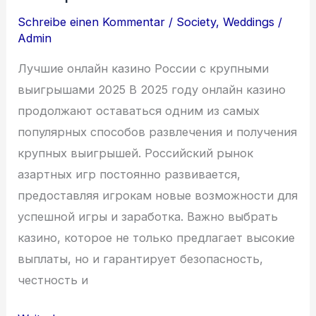
в
Schreibe einen Kommentar
/
Society, Weddings
/
2025
Admin
году
Лучшие онлайн казино России с крупными
выигрышами 2025 В 2025 году онлайн казино
продолжают оставаться одним из самых
популярных способов развлечения и получения
крупных выигрышей. Российский рынок
азартных игр постоянно развивается,
предоставляя игрокам новые возможности для
успешной игры и заработка. Важно выбрать
казино, которое не только предлагает высокие
выплаты, но и гарантирует безопасность,
честность и