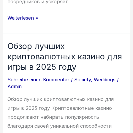
посредников и ускоряет
Обзор
Weiterlesen »
лучших
криптовалютных
Обзор лучших
казино
для
криптовалютных казино для
игры
игры в 2025 году
в
Schreibe einen Kommentar
/
Society, Weddings
/
2025
Admin
году
Обзор лучших криптовалютных казино для
игры в 2025 году Криптовалютные казино
продолжают набирать популярность
благодаря своей уникальной способности