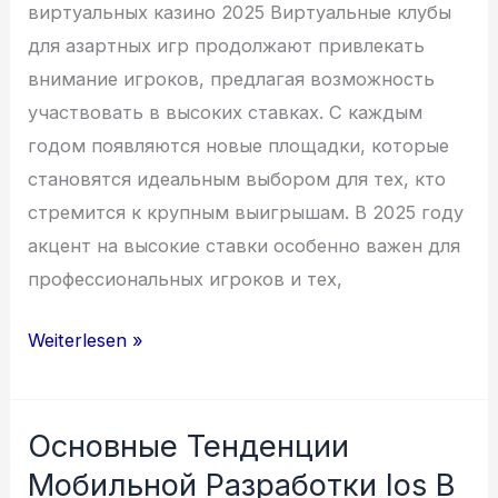
виртуальных казино 2025 Виртуальные клубы
для азартных игр продолжают привлекать
внимание игроков, предлагая возможность
участвовать в высоких ставках. С каждым
годом появляются новые площадки, которые
становятся идеальным выбором для тех, кто
стремится к крупным выигрышам. В 2025 году
акцент на высокие ставки особенно важен для
профессиональных игроков и тех,
Лучшие
Weiterlesen »
клубы
для
Основные Тенденции
высоких
ставок
Мобильной Разработки Ios В