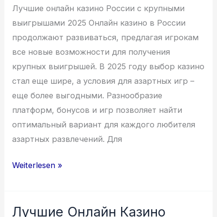
Лучшие онлайн казино России с крупными
выигрышами 2025 Онлайн казино в России
продолжают развиваться, предлагая игрокам
все новые возможности для получения
крупных выигрышей. В 2025 году выбор казино
стал еще шире, а условия для азартных игр –
еще более выгодными. Разнообразие
платформ, бонусов и игр позволяет найти
оптимальный вариант для каждого любителя
азартных развлечений. Для
Лучшие
Weiterlesen »
Онлайн
Казино
Лучшие Онлайн Казино
России