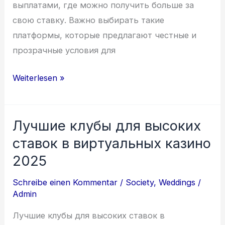
выплатами, где можно получить больше за
свою ставку. Важно выбирать такие
платформы, которые предлагают честные и
прозрачные условия для
Лучшие
Weiterlesen »
Онлайн
Казино
Лучшие клубы для высоких
С
Высокими
ставок в виртуальных казино
Выплатами
2025
В
Schreibe einen Kommentar
/
Society, Weddings
/
2025
Admin
Году
Лучшие клубы для высоких ставок в