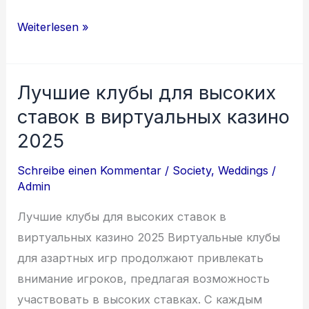
Основные
Weiterlesen »
Тенденции
Мобильной
Лучшие клубы для высоких
Разработки
Ios
ставок в виртуальных казино
В
2025
2025
Schreibe einen Kommentar
/
Society, Weddings
/
Году
Admin
Лучшие клубы для высоких ставок в
виртуальных казино 2025 Виртуальные клубы
для азартных игр продолжают привлекать
внимание игроков, предлагая возможность
участвовать в высоких ставках. С каждым