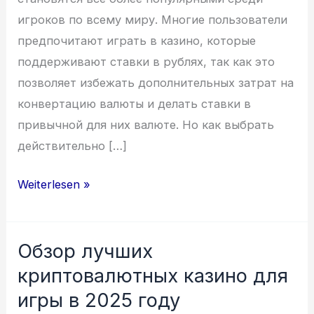
игроков по всему миру. Многие пользователи
предпочитают играть в казино, которые
поддерживают ставки в рублях, так как это
позволяет избежать дополнительных затрат на
конвертацию валюты и делать ставки в
привычной для них валюте. Но как выбрать
действительно […]
Лучшие
Weiterlesen »
Онлайн
Казино
Обзор лучших
С
Рублевыми
криптовалютных казино для
Ставками
игры в 2025 году
2025