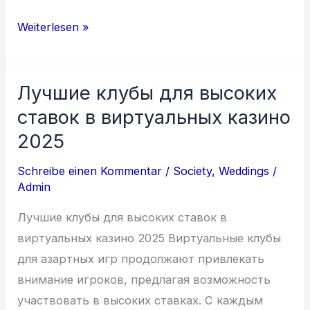
Основные
Weiterlesen »
Тенденции
Мобильной
Лучшие клубы для высоких
Разработки
Ios
ставок в виртуальных казино
В
2025
2025
Schreibe einen Kommentar
/
Society, Weddings
/
Году
Admin
Лучшие клубы для высоких ставок в
виртуальных казино 2025 Виртуальные клубы
для азартных игр продолжают привлекать
внимание игроков, предлагая возможность
участвовать в высоких ставках. С каждым