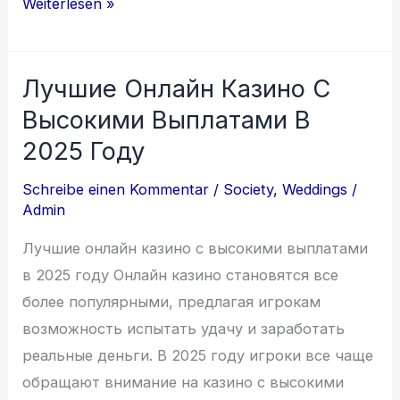
Лучшие
Weiterlesen »
Онлайн
Казино
Лучшие Онлайн Казино С
России
С
Высокими Выплатами В
Крупными
2025 Году
Выигрышами
Schreibe einen Kommentar
/
Society, Weddings
/
2025
Admin
Лучшие онлайн казино с высокими выплатами
в 2025 году Онлайн казино становятся все
более популярными, предлагая игрокам
возможность испытать удачу и заработать
реальные деньги. В 2025 году игроки все чаще
обращают внимание на казино с высокими