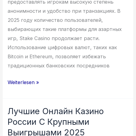
предоставлять игрокам высокую степень
анонимности и удобство при транзакциях. В
2025 году количество пользователей,
выбирающих такие платформы для азартных
игр, Stake Casino продолжает расти.
Использование цифровых валют, таких как
Bitcoin и Ethereum, позволяет избежать
традиционных банковских посредников
Обзор
Weiterlesen »
лучших
криптовалютных
Лучшие Онлайн Казино
казино
для
России С Крупными
игры
Выигрышами 2025