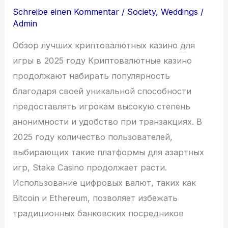
Schreibe einen Kommentar
/
Society, Weddings
/
Года
Admin
Обзор лучших криптовалютных казино для
игры в 2025 году Криптовалютные казино
продолжают набирать популярность
благодаря своей уникальной способности
предоставлять игрокам высокую степень
анонимности и удобство при транзакциях. В
2025 году количество пользователей,
выбирающих такие платформы для азартных
игр, Stake Casino продолжает расти.
Использование цифровых валют, таких как
Bitcoin и Ethereum, позволяет избежать
традиционных банковских посредников