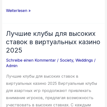
Лучшие
Weiterlesen »
Онлайн
Казино
Лучшие клубы для высоких
России
С
ставок в виртуальных казино
Крупными
2025
Выигрышами
Schreibe einen Kommentar
/
Society, Weddings
/
2025
Admin
Лучшие клубы для высоких ставок в
виртуальных казино 2025 Виртуальные клубы
для азартных игр продолжают привлекать
внимание игроков, предлагая возможность
участвовать в высоких ставках. С каждым