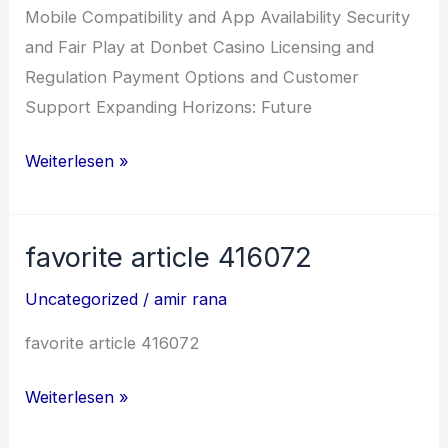
Mobile Compatibility and App Availability Security
and Fair Play at Donbet Casino Licensing and
Regulation Payment Options and Customer
Support Expanding Horizons: Future
Genuine
Weiterlesen »
entertainment
from
favorite article 416072
skilled
developers
Uncategorized
/
amir rana
to
exciting
favorite article 416072
wins
favorite
Weiterlesen »
with
article
donbet