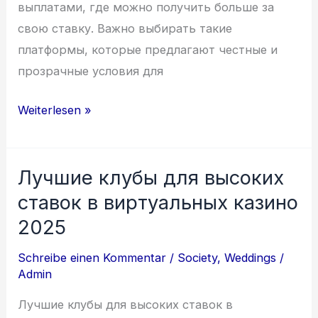
выплатами, где можно получить больше за
свою ставку. Важно выбирать такие
платформы, которые предлагают честные и
прозрачные условия для
Лучшие
Weiterlesen »
Онлайн
Казино
Лучшие клубы для высоких
С
Высокими
ставок в виртуальных казино
Выплатами
2025
В
Schreibe einen Kommentar
/
Society, Weddings
/
2025
Admin
Году
Лучшие клубы для высоких ставок в