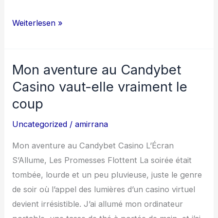
Wonderful_physics_powers_plinko_payouts_and_captiva
Weiterlesen »
Mon aventure au Candybet
Casino vaut-elle vraiment le
coup
Uncategorized
/
amirrana
Mon aventure au Candybet Casino L’Écran
S’Allume, Les Promesses Flottent La soirée était
tombée, lourde et un peu pluvieuse, juste le genre
de soir où l’appel des lumières d’un casino virtuel
devient irrésistible. J’ai allumé mon ordinateur