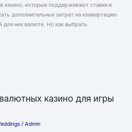
в казино, которые поддерживают ставки в
ежать дополнительных затрат на конвертацию
й для них валюте. Но как выбрать
валютных казино для игры
Weddings
/
Admin