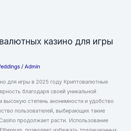
валютных казино для игры
Weddings
/
Admin
но для игры в 2025 году Криптовалютные
ярность благодаря своей уникальной
м высокую степень анонимности и удобство
чество пользователей, выбирающих такие
 Casino продолжает расти. Использование
и Ethereum, позволяет избежать традиционных