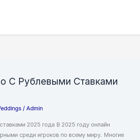
но С Рублевыми Ставками
Weddings
/
Admin
ставками 2025 года В 2025 году онлайн
ярными среди игроков по всему миру. Многие