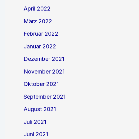
April 2022
März 2022
Februar 2022
Januar 2022
Dezember 2021
November 2021
Oktober 2021
September 2021
August 2021
Juli 2021
Juni 2021