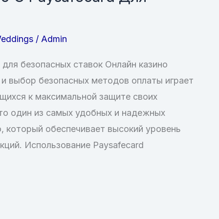
Weddings
/
Admin
d для безопасных ставок Онлайн казино
 и выбор безопасных методов оплаты играет
щихся к максимальной защите своих
это один из самых удобных и надежных
о, который обеспечивает высокий уровень
кций. Использование Paysafecard