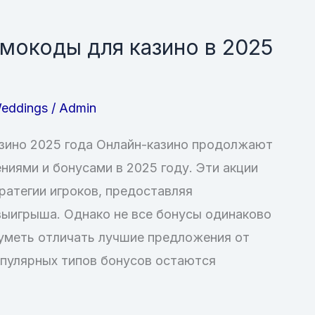
мокоды для казино в 2025
Weddings
/
Admin
зино 2025 года Онлайн-казино продолжают
иями и бонусами в 2025 году. Эти акции
ратегии игроков, предоставляя
ыигрыша. Однако не все бонусы одинаково
 уметь отличать лучшие предложения от
опулярных типов бонусов остаются