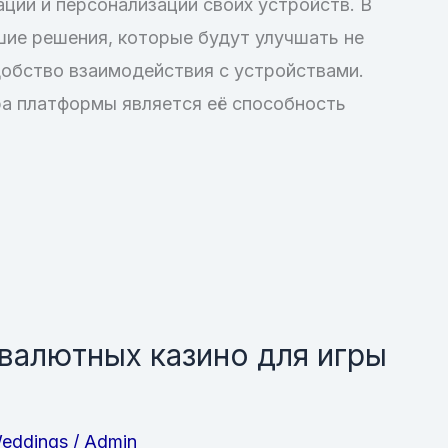
ции и персонализации своих устройств. В
шие решения, которые будут улучшать не
добство взаимодействия с устройствами.
а платформы является её способность
валютных казино для игры
Weddings
/
Admin