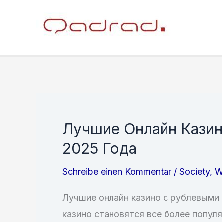
Zum
Inhalt
springen
Лучшие Онлайн Кази
2025 Года
Schreibe einen Kommentar
/
Society, 
Лучшие онлайн казино с рублевыми 
казино становятся все более попул