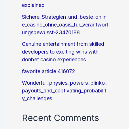
explained
Sichere_Strategien_und_beste_onlin
e_casino_ohne_oasis_für_verantwort
ungsbewusst-23470188
Genuine entertainment from skilled
developers to exciting wins with
donbet casino experiences
favorite article 416072
Wonderful_physics_powers_plinko_
payouts_and_captivating_probabilit
y_challenges
Recent Comments