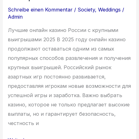
в
Schreibe einen Kommentar
/
Society, Weddings
/
2025
Admin
году
Лучшие онлайн казино России с крупными
выигрышами 2025 В 2025 году онлайн казино
продолжают оставаться одним из самых
популярных способов развлечения и получения
крупных выигрышей. Российский рынок
азартных игр постоянно развивается,
предоставляя игрокам новые возможности для
успешной игры и заработка. Важно выбрать
казино, которое не только предлагает высокие
выплаты, но и гарантирует безопасность,
честность и