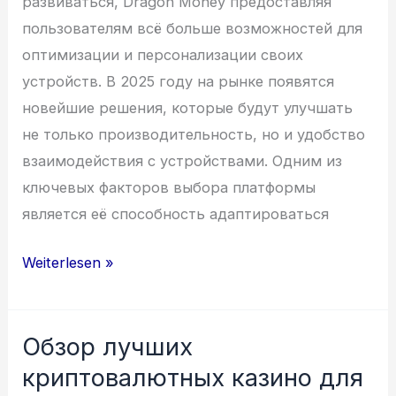
развиваться, Dragon Money предоставляя
пользователям всё больше возможностей для
оптимизации и персонализации своих
устройств. В 2025 году на рынке появятся
новейшие решения, которые будут улучшать
не только производительность, но и удобство
взаимодействия с устройствами. Одним из
ключевых факторов выбора платформы
является её способность адаптироваться
Лучшие
Weiterlesen »
Android
Платформы
Обзор лучших
Для
Пользователей
криптовалютных казино для
В