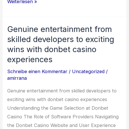
Sichere_Strategien_und_beste_online_casino_ohne_oas
Weiterlesen »
23470188
Genuine entertainment from
skilled developers to exciting
wins with donbet casino
experiences
Schreibe einen Kommentar
/
Uncategorized
/
amirrana
Genuine entertainment from skilled developers to
exciting wins with donbet casino experiences
Understanding the Game Selection at Donbet
Casino The Role of Software Providers Navigating
the Donbet Casino Website and User Experience