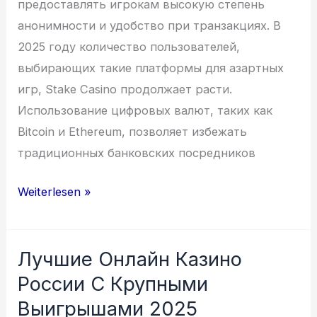
предоставлять игрокам высокую степень
анонимности и удобство при транзакциях. В
2025 году количество пользователей,
выбирающих такие платформы для азартных
игр, Stake Casino продолжает расти.
Использование цифровых валют, таких как
Bitcoin и Ethereum, позволяет избежать
традиционных банковских посредников
Обзор
Weiterlesen »
лучших
криптовалютных
Лучшие Онлайн Казино
казино
для
России С Крупными
игры
Выигрышами 2025