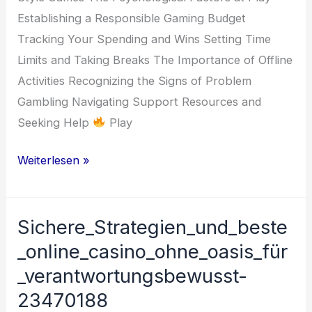
Establishing a Responsible Gaming Budget
Tracking Your Spending and Wins Setting Time
Limits and Taking Breaks The Importance of Offline
Activities Recognizing the Signs of Problem
Gambling Navigating Support Resources and
Seeking Help
Play
Confidence
Weiterlesen »
building
with
Sichere_Strategien_und_beste
https://the-
crash-
_online_casino_ohne_oasis_für
casino.ca
_verantwortungsbewusst-
and
23470188
responsible