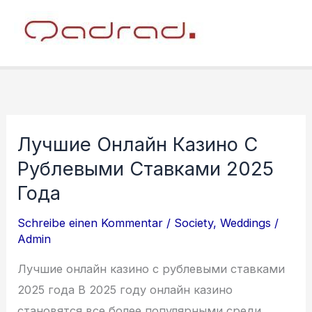
Zum
Inhalt
springen
Лучшие Онлайн Казино С
Рублевыми Ставками 2025
Года
Schreibe einen Kommentar
/
Society, Weddings
/
Admin
Лучшие онлайн казино с рублевыми ставками
2025 года В 2025 году онлайн казино
становятся все более популярными среди