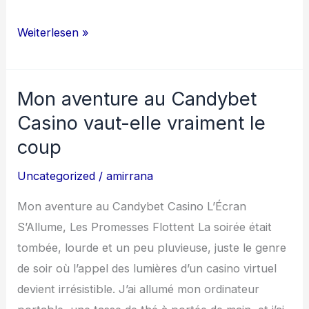
Wonderful_physics_powers_plinko_payouts_and_captiva
Weiterlesen »
Mon aventure au Candybet
Casino vaut-elle vraiment le
coup
Uncategorized
/
amirrana
Mon aventure au Candybet Casino L’Écran
S’Allume, Les Promesses Flottent La soirée était
tombée, lourde et un peu pluvieuse, juste le genre
de soir où l’appel des lumières d’un casino virtuel
devient irrésistible. J’ai allumé mon ordinateur