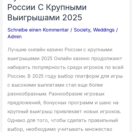
С
России С Крупными
Крупными
Выигрышами 2025
Выигрышами
Schreibe einen Kommentar
/
Society, Weddings
/
2025
Admin
Лучшие онлайн казино России с крупными
выигрышами 2025 Онлайн казино продолжают
набирать популярность среди игроков по всей
России. В 2025 году выбор платформ для игры
с высокими выплатами стал еще более
разнообразным. Разнообразие игровых
предложений, бонусных программ и шанс на
крупный выигрыш привлекает новых игроков.
Однако для того, чтобы сделать правильный
выбор, необходимо учитывать множество