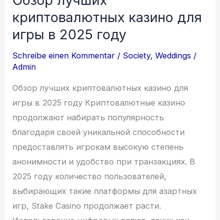
Обзор лучших
для
криптовалютных казино для
казино
игры в 2025 году
в
Schreibe einen Kommentar
/
Society, Weddings
/
2025
Admin
году
Обзор лучших криптовалютных казино для
игры в 2025 году Криптовалютные казино
продолжают набирать популярность
благодаря своей уникальной способности
предоставлять игрокам высокую степень
анонимности и удобство при транзакциях. В
2025 году количество пользователей,
выбирающих такие платформы для азартных
игр, Stake Casino продолжает расти.