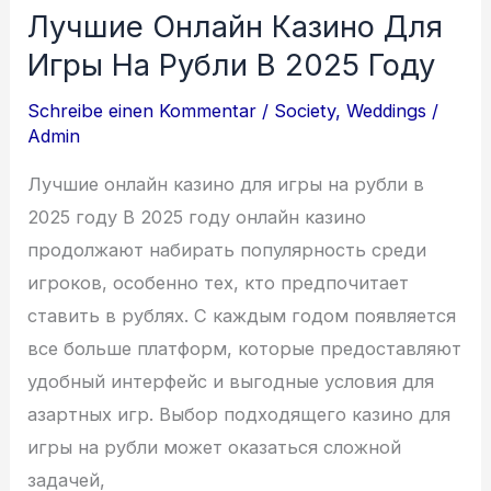
Лучшие Онлайн Казино Для
С
Рублевыми
Игры На Рубли В 2025 Году
Ставками
Schreibe einen Kommentar
/
Society, Weddings
/
2025
Admin
Года
Лучшие онлайн казино для игры на рубли в
2025 году В 2025 году онлайн казино
продолжают набирать популярность среди
игроков, особенно тех, кто предпочитает
ставить в рублях. С каждым годом появляется
все больше платформ, которые предоставляют
удобный интерфейс и выгодные условия для
азартных игр. Выбор подходящего казино для
игры на рубли может оказаться сложной
задачей,