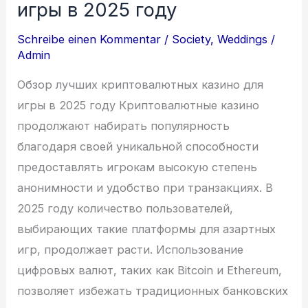
игры в 2025 году
2025
Schreibe einen Kommentar
/
Society, Weddings
/
Году
Admin
Обзор лучших криптовалютных казино для
игры в 2025 году Криптовалютные казино
продолжают набирать популярность
благодаря своей уникальной способности
предоставлять игрокам высокую степень
анонимности и удобство при транзакциях. В
2025 году количество пользователей,
выбирающих такие платформы для азартных
игр, продолжает расти. Использование
цифровых валют, таких как Bitcoin и Ethereum,
позволяет избежать традиционных банковских