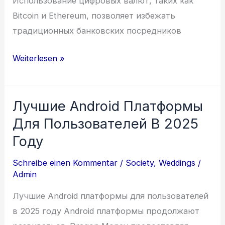
Использование цифровых валют, таких как
Bitcoin и Ethereum, позволяет избежать
традиционных банковских посредников
Обзор
Weiterlesen »
лучших
криптовалютных
Лучшие Android Платформы
казино
для
Для Пользователей В 2025
игры
Году
в
Schreibe einen Kommentar
/
Society, Weddings
/
2025
Admin
году
Лучшие Android платформы для пользователей
в 2025 году Android платформы продолжают