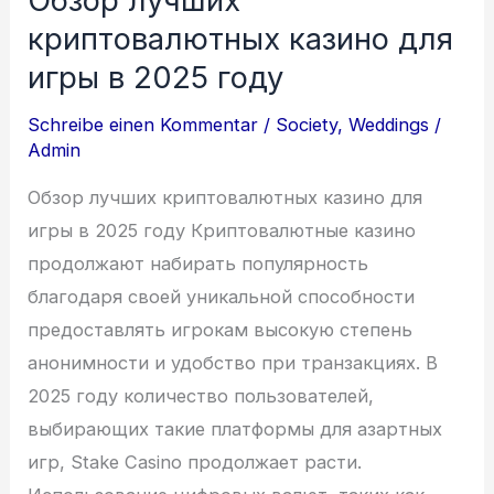
Обзор лучших
для
криптовалютных казино для
казино
игры в 2025 году
в
Schreibe einen Kommentar
/
Society, Weddings
/
2025
Admin
году
Обзор лучших криптовалютных казино для
игры в 2025 году Криптовалютные казино
продолжают набирать популярность
благодаря своей уникальной способности
предоставлять игрокам высокую степень
анонимности и удобство при транзакциях. В
2025 году количество пользователей,
выбирающих такие платформы для азартных
игр, Stake Casino продолжает расти.