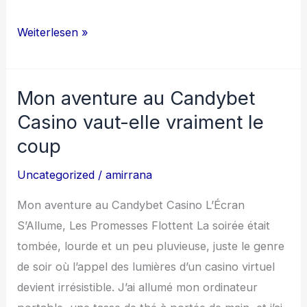
Wonderful_physics_powers_plinko_payouts_and_captiva
Weiterlesen »
Mon aventure au Candybet
Casino vaut-elle vraiment le
coup
Uncategorized
/
amirrana
Mon aventure au Candybet Casino L’Écran
S’Allume, Les Promesses Flottent La soirée était
tombée, lourde et un peu pluvieuse, juste le genre
de soir où l’appel des lumières d’un casino virtuel
devient irrésistible. J’ai allumé mon ordinateur