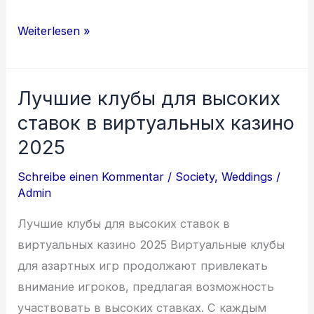
Лучшие
Weiterlesen »
Онлайн
Казино
Лучшие клубы для высоких
России
С
ставок в виртуальных казино
Крупными
2025
Выигрышами
Schreibe einen Kommentar
/
Society, Weddings
/
2025
Admin
Лучшие клубы для высоких ставок в
виртуальных казино 2025 Виртуальные клубы
для азартных игр продолжают привлекать
внимание игроков, предлагая возможность
участвовать в высоких ставках. С каждым