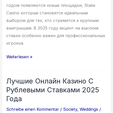
годом появляются новые площадки, Stake
Casino которые становятся идеальным
выбором для тех, кто стремится к крупным
выигрышам. В 2025 году акцент на высокие
ставки особенно важен для профессиональных
игроков
Лучшие
Weiterlesen »
клубы
для
Лучшие Онлайн Казино С
высоких
ставок
Рублевыми Ставками 2025
в
Года
виртуальных
Schreibe einen Kommentar
/
Society, Weddings
/
казино