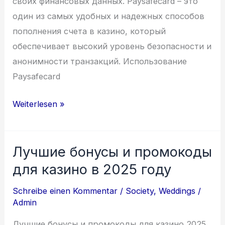
своих финансовых данных. Paysafecard – это
один из самых удобных и надежных способов
пополнения счета в казино, который
обеспечивает высокий уровень безопасности и
анонимности транзакций. Использование
Paysafecard
Лучшие
Weiterlesen »
Онлайн
Казино
Лучшие бонусы и промокоды
С
Paysafecard
для казино в 2025 году
Для
Schreibe einen Kommentar
/
Society, Weddings
/
Безопасных
Admin
Ставок
Лучшие бонусы и промокоды для казино 2025