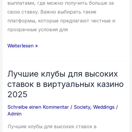
выплатами, где можно получить больше за
свою ставку. Важно выбирать такие
платформы, которые предлагают честные и
прозрачные условия для
Лучшие
Weiterlesen »
Онлайн
Казино
Лучшие клубы для высоких
С
Высокими
ставок в виртуальных казино
Выплатами
2025
В
Schreibe einen Kommentar
/
Society, Weddings
/
2025
Admin
Году
Лучшие клубы для высоких ставок в