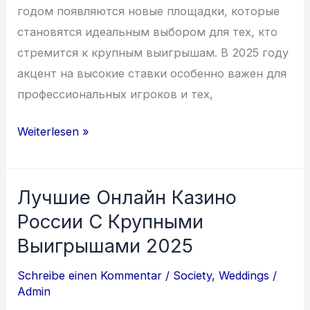
годом появляются новые площадки, которые
становятся идеальным выбором для тех, кто
стремится к крупным выигрышам. В 2025 году
акцент на высокие ставки особенно важен для
профессиональных игроков и тех,
Лучшие
Weiterlesen »
клубы
для
Лучшие Онлайн Казино
высоких
ставок
России С Крупными
в
Выигрышами 2025
виртуальных
Schreibe einen Kommentar
/
Society, Weddings
/
казино
Admin
2025