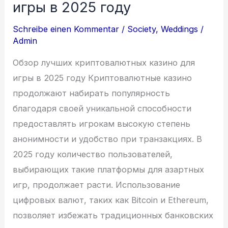
игры в 2025 году
2025
Schreibe einen Kommentar
/
Society, Weddings
/
Году
Admin
Обзор лучших криптовалютных казино для
игры в 2025 году Криптовалютные казино
продолжают набирать популярность
благодаря своей уникальной способности
предоставлять игрокам высокую степень
анонимности и удобство при транзакциях. В
2025 году количество пользователей,
выбирающих такие платформы для азартных
игр, продолжает расти. Использование
цифровых валют, таких как Bitcoin и Ethereum,
позволяет избежать традиционных банковских