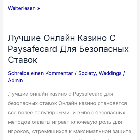
Обзор
Weiterlesen »
лучших
криптовалютных
Лучшие Онлайн Казино С
казино
для
Paysafecard Для Безопасных
игры
Ставок
в
Schreibe einen Kommentar
/
Society, Weddings
/
2025
Admin
году
Лучшие онлайн казино с Paysafecard для
безопасных ставок Онлайн казино становятся
все более популярными, и выбор безопасных
методов оплаты играет ключевую роль для
игроков, стремящихся к максимальной защите