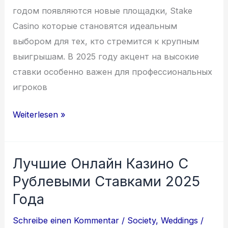
годом появляются новые площадки, Stake
Casino которые становятся идеальным
выбором для тех, кто стремится к крупным
выигрышам. В 2025 году акцент на высокие
ставки особенно важен для профессиональных
игроков
Лучшие
Weiterlesen »
клубы
для
Лучшие Онлайн Казино С
высоких
ставок
Рублевыми Ставками 2025
в
Года
виртуальных
Schreibe einen Kommentar
/
Society, Weddings
/
казино