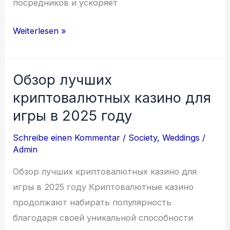
посредников и ускоряет
Обзор
Weiterlesen »
лучших
криптовалютных
Обзор лучших
казино
для
криптовалютных казино для
игры
игры в 2025 году
в
Schreibe einen Kommentar
/
Society, Weddings
/
2025
Admin
году
Обзор лучших криптовалютных казино для
игры в 2025 году Криптовалютные казино
продолжают набирать популярность
благодаря своей уникальной способности