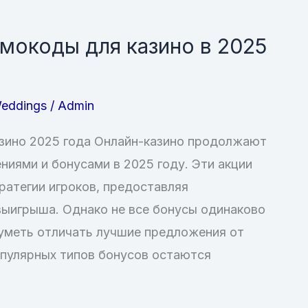
мокоды для казино в 2025
Weddings
/
Admin
зино 2025 года Онлайн-казино продолжают
иями и бонусами в 2025 году. Эти акции
ратегии игроков, предоставляя
ыигрыша. Однако не все бонусы одинаково
 уметь отличать лучшие предложения от
опулярных типов бонусов остаются