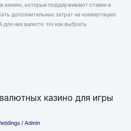
в казино, которые поддерживают ставки в
ежать дополнительных затрат на конвертацию
й для них валюте. Но как выбрать
валютных казино для игры
Weddings
/
Admin