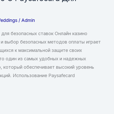
Weddings
/
Admin
d для безопасных ставок Онлайн казино
 и выбор безопасных методов оплаты играет
щихся к максимальной защите своих
это один из самых удобных и надежных
о, который обеспечивает высокий уровень
кций. Использование Paysafecard