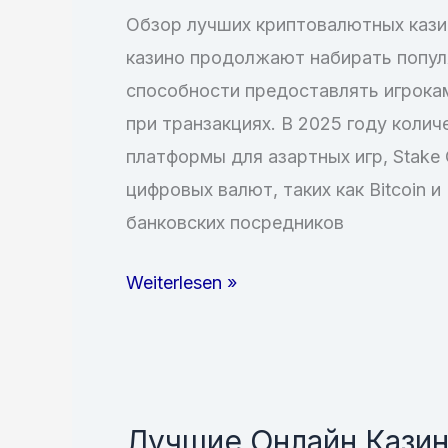
Обзор лучших криптовалютных кази
казино продолжают набирать попул
способности предоставлять игрока
при транзакциях. В 2025 году коли
платформы для азартных игр, Stake
цифровых валют, таких как Bitcoin 
банковских посредников
Обзор
Weiterlesen »
лучших
криптовалютных
казино
для
Лучшие Онлайн Казин
игры