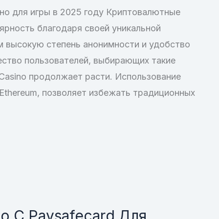
но для игры в 2025 году Криптовалютные
ярность благодаря своей уникальной
м высокую степень анонимности и удобство
чество пользователей, выбирающих такие
 Casino продолжает расти. Использование
и Ethereum, позволяет избежать традиционных
о С Paysafecard Для