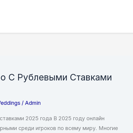
но С Рублевыми Ставками
Weddings
/
Admin
ставками 2025 года В 2025 году онлайн
ярными среди игроков по всему миру. Многие