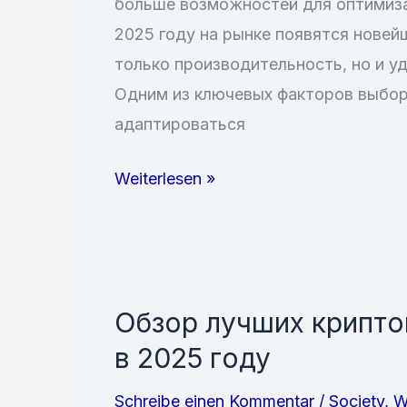
больше возможностей для оптимиза
2025 году на рынке появятся новей
только производительность, но и у
Одним из ключевых факторов выбор
адаптироваться
Лучшие
Weiterlesen »
Android
Платформы
Для
Пользователей
Обзор лучших крипто
В
в 2025 году
2025
Году
Schreibe einen Kommentar
/
Society, 