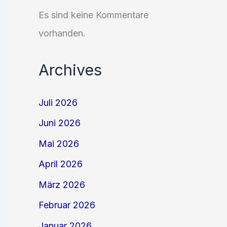
Es sind keine Kommentare
vorhanden.
Archives
Juli 2026
Juni 2026
Mai 2026
April 2026
März 2026
Februar 2026
Januar 2026