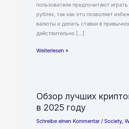
пользователи предпочитают играть 
рублях, так как это позволяет изб
валюты и делать ставки в привычно
действительно […]
Лучшие
Weiterlesen »
Онлайн
Казино
С
Рублевыми
Обзор лучших крипто
Ставками
в 2025 году
2025
Года
Schreibe einen Kommentar
/
Society, 