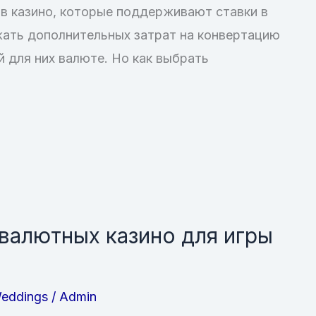
в казино, которые поддерживают ставки в
ежать дополнительных затрат на конвертацию
й для них валюте. Но как выбрать
валютных казино для игры
Weddings
/
Admin