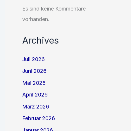
Es sind keine Kommentare
vorhanden.
Archives
Juli 2026
Juni 2026
Mai 2026
April 2026
März 2026
Februar 2026
Januar 2026