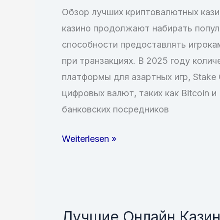
Обзор лучших криптовалютных кази
казино продолжают набирать попул
способности предоставлять игрока
при транзакциях. В 2025 году коли
платформы для азартных игр, Stake
цифровых валют, таких как Bitcoin 
банковских посредников
Обзор
Weiterlesen »
лучших
криптовалютных
казино
для
Лучшие Онлайн Казин
игры