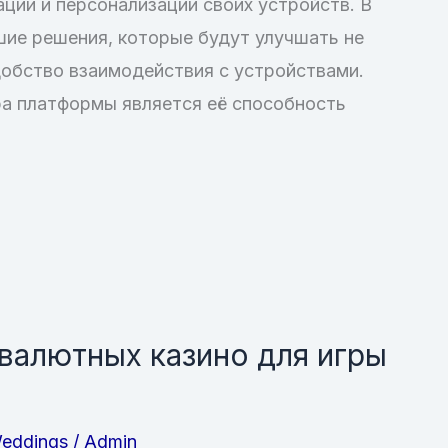
ции и персонализации своих устройств. В
шие решения, которые будут улучшать не
добство взаимодействия с устройствами.
а платформы является её способность
валютных казино для игры
Weddings
/
Admin