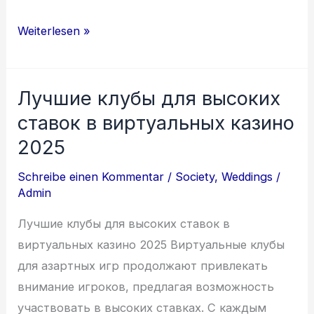
Лучшие
Weiterlesen »
Онлайн
Казино
Лучшие клубы для высоких
России
С
ставок в виртуальных казино
Крупными
2025
Выигрышами
Schreibe einen Kommentar
/
Society, Weddings
/
2025
Admin
Лучшие клубы для высоких ставок в
виртуальных казино 2025 Виртуальные клубы
для азартных игр продолжают привлекать
внимание игроков, предлагая возможность
участвовать в высоких ставках. С каждым