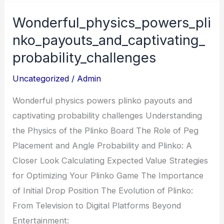
416072
casino
Wonderful_physics_powers_pli
experiences
nko_payouts_and_captivating_
probability_challenges
Uncategorized
/
Admin
Wonderful physics powers plinko payouts and
captivating probability challenges Understanding
the Physics of the Plinko Board The Role of Peg
Placement and Angle Probability and Plinko: A
Closer Look Calculating Expected Value Strategies
for Optimizing Your Plinko Game The Importance
of Initial Drop Position The Evolution of Plinko:
From Television to Digital Platforms Beyond
Entertainment: