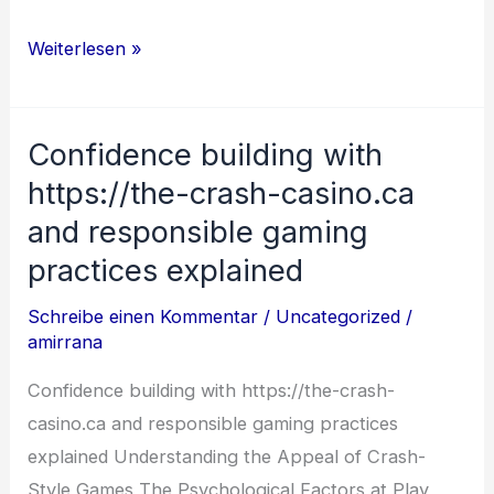
Лучшие
Weiterlesen »
Онлайн
Казино
Confidence building with
Для
Игры
https://the-crash-casino.ca
На
and responsible gaming
Рубли
practices explained
В
2025
Schreibe einen Kommentar
/
Uncategorized
/
amirrana
Году
Confidence building with https://the-crash-
casino.ca and responsible gaming practices
explained Understanding the Appeal of Crash-
Style Games The Psychological Factors at Play