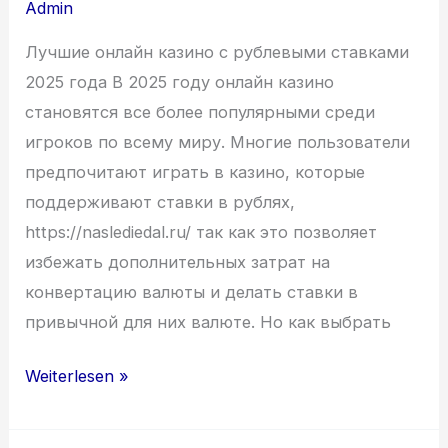
Admin
2025
Лучшие онлайн казино с рублевыми ставками
2025 года В 2025 году онлайн казино
становятся все более популярными среди
игроков по всему миру. Многие пользователи
предпочитают играть в казино, которые
поддерживают ставки в рублях,
https://naslediedal.ru/ так как это позволяет
избежать дополнительных затрат на
конвертацию валюты и делать ставки в
привычной для них валюте. Но как выбрать
Лучшие
Weiterlesen »
Онлайн
Казино