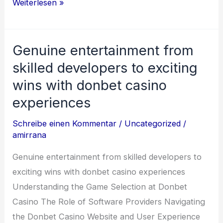
Sichere_Strategien_und_beste_online_casino_ohne_oas
Weiterlesen »
23470188
Genuine entertainment from
skilled developers to exciting
wins with donbet casino
experiences
Schreibe einen Kommentar
/
Uncategorized
/
amirrana
Genuine entertainment from skilled developers to
exciting wins with donbet casino experiences
Understanding the Game Selection at Donbet
Casino The Role of Software Providers Navigating
the Donbet Casino Website and User Experience