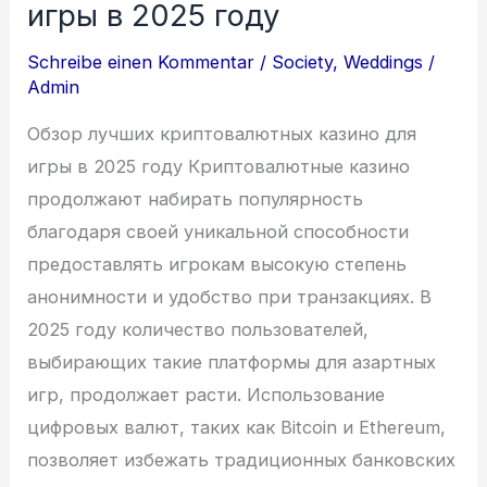
игры в 2025 году
2025
Schreibe einen Kommentar
/
Society, Weddings
/
Году
Admin
Обзор лучших криптовалютных казино для
игры в 2025 году Криптовалютные казино
продолжают набирать популярность
благодаря своей уникальной способности
предоставлять игрокам высокую степень
анонимности и удобство при транзакциях. В
2025 году количество пользователей,
выбирающих такие платформы для азартных
игр, продолжает расти. Использование
цифровых валют, таких как Bitcoin и Ethereum,
позволяет избежать традиционных банковских