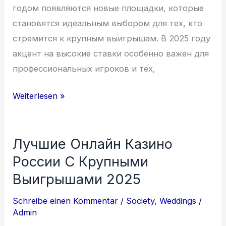
годом появляются новые площадки, которые
становятся идеальным выбором для тех, кто
стремится к крупным выигрышам. В 2025 году
акцент на высокие ставки особенно важен для
профессиональных игроков и тех,
Лучшие
Weiterlesen »
клубы
для
Лучшие Онлайн Казино
высоких
ставок
России С Крупными
в
Выигрышами 2025
виртуальных
Schreibe einen Kommentar
/
Society, Weddings
/
казино
Admin
2025