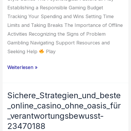
Establishing a Responsible Gaming Budget
Tracking Your Spending and Wins Setting Time
Limits and Taking Breaks The Importance of Offline
Activities Recognizing the Signs of Problem
Gambling Navigating Support Resources and
Seeking Help
Play
Confidence
Weiterlesen »
building
with
Sichere_Strategien_und_beste
https://the-
crash-
_online_casino_ohne_oasis_für
casino.ca
_verantwortungsbewusst-
and
23470188
responsible