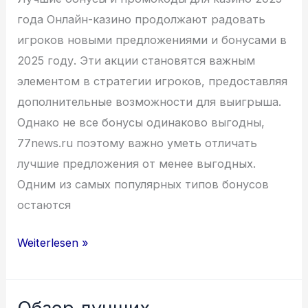
года Онлайн-казино продолжают радовать
игроков новыми предложениями и бонусами в
2025 году. Эти акции становятся важным
элементом в стратегии игроков, предоставляя
дополнительные возможности для выигрыша.
Однако не все бонусы одинаково выгодны,
77news.ru поэтому важно уметь отличать
лучшие предложения от менее выгодных.
Одним из самых популярных типов бонусов
остаются
Лучшие
Weiterlesen »
бонусы
и
промокоды