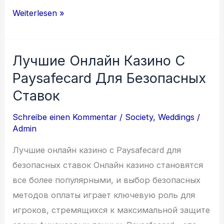
Обзор
Weiterlesen »
лучших
криптовалютных
Лучшие Онлайн Казино С
казино
для
Paysafecard Для Безопасных
игры
Ставок
в
Schreibe einen Kommentar
/
Society, Weddings
/
2025
Admin
году
Лучшие онлайн казино с Paysafecard для
безопасных ставок Онлайн казино становятся
все более популярными, и выбор безопасных
методов оплаты играет ключевую роль для
игроков, стремящихся к максимальной защите