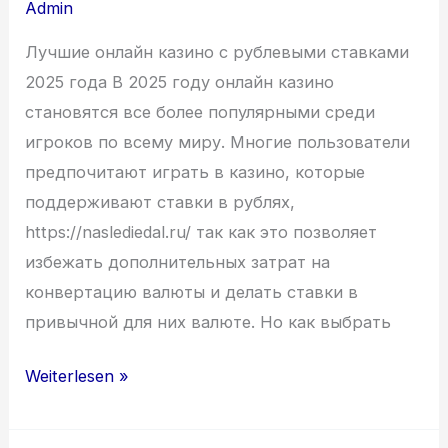
Admin
2025
Лучшие онлайн казино с рублевыми ставками
2025 года В 2025 году онлайн казино
становятся все более популярными среди
игроков по всему миру. Многие пользователи
предпочитают играть в казино, которые
поддерживают ставки в рублях,
https://naslediedal.ru/ так как это позволяет
избежать дополнительных затрат на
конвертацию валюты и делать ставки в
привычной для них валюте. Но как выбрать
Лучшие
Weiterlesen »
Онлайн
Казино