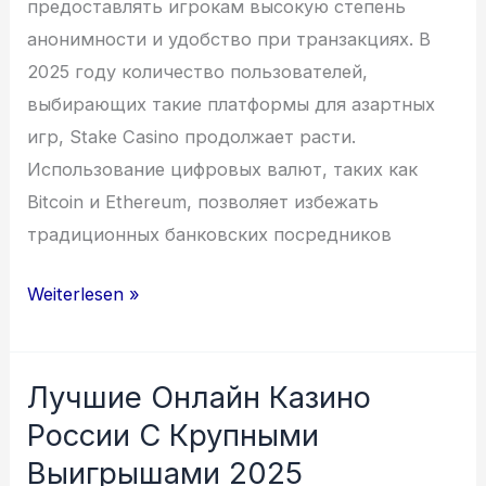
предоставлять игрокам высокую степень
анонимности и удобство при транзакциях. В
2025 году количество пользователей,
выбирающих такие платформы для азартных
игр, Stake Casino продолжает расти.
Использование цифровых валют, таких как
Bitcoin и Ethereum, позволяет избежать
традиционных банковских посредников
Обзор
Weiterlesen »
лучших
криптовалютных
Лучшие Онлайн Казино
казино
для
России С Крупными
игры
Выигрышами 2025