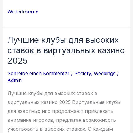
Основные
Weiterlesen »
Тенденции
Мобильной
Лучшие клубы для высоких
Разработки
Ios
ставок в виртуальных казино
В
2025
2025
Schreibe einen Kommentar
/
Society, Weddings
/
Году
Admin
Лучшие клубы для высоких ставок в
виртуальных казино 2025 Виртуальные клубы
для азартных игр продолжают привлекать
внимание игроков, предлагая возможность
участвовать в высоких ставках. С каждым