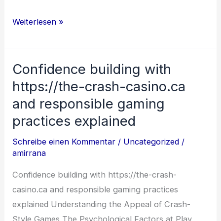
Лучшие
Weiterlesen »
Онлайн
Казино
Confidence building with
Для
Игры
https://the-crash-casino.ca
На
and responsible gaming
Рубли
practices explained
В
2025
Schreibe einen Kommentar
/
Uncategorized
/
amirrana
Году
Confidence building with https://the-crash-
casino.ca and responsible gaming practices
explained Understanding the Appeal of Crash-
Style Games The Psychological Factors at Play