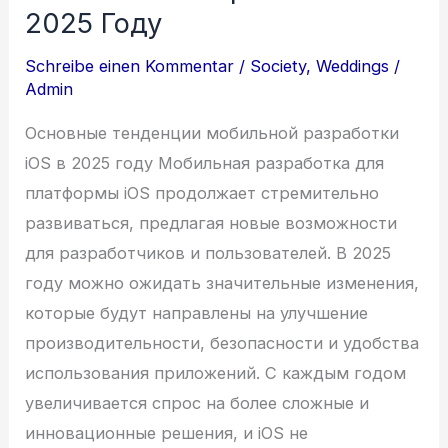
в
2025 Году
виртуальных
Schreibe einen Kommentar
/
Society, Weddings
/
казино
Admin
2025
Основные тенденции мобильной разработки
iOS в 2025 году Мобильная разработка для
платформы iOS продолжает стремительно
развиваться, предлагая новые возможности
для разработчиков и пользователей. В 2025
году можно ожидать значительные изменения,
которые будут направлены на улучшение
производительности, безопасности и удобства
использования приложений. С каждым годом
увеличивается спрос на более сложные и
инновационные решения, и iOS не