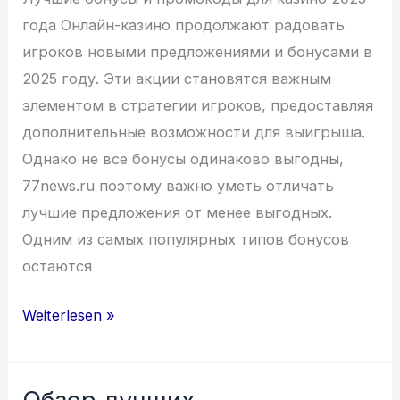
года Онлайн-казино продолжают радовать
игроков новыми предложениями и бонусами в
2025 году. Эти акции становятся важным
элементом в стратегии игроков, предоставляя
дополнительные возможности для выигрыша.
Однако не все бонусы одинаково выгодны,
77news.ru поэтому важно уметь отличать
лучшие предложения от менее выгодных.
Одним из самых популярных типов бонусов
остаются
Лучшие
Weiterlesen »
бонусы
и
промокоды