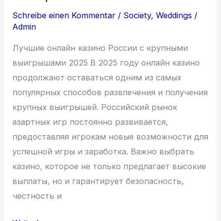
в
Schreibe einen Kommentar
/
Society, Weddings
/
2025
Admin
году
Лучшие онлайн казино России с крупными
выигрышами 2025 В 2025 году онлайн казино
продолжают оставаться одним из самых
популярных способов развлечения и получения
крупных выигрышей. Российский рынок
азартных игр постоянно развивается,
предоставляя игрокам новые возможности для
успешной игры и заработка. Важно выбрать
казино, которое не только предлагает высокие
выплаты, но и гарантирует безопасность,
честность и