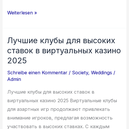
Лучшие
Weiterlesen »
Онлайн
Казино
Лучшие клубы для высоких
России
С
ставок в виртуальных казино
Крупными
2025
Выигрышами
Schreibe einen Kommentar
/
Society, Weddings
/
2025
Admin
Лучшие клубы для высоких ставок в
виртуальных казино 2025 Виртуальные клубы
для азартных игр продолжают привлекать
внимание игроков, предлагая возможность
участвовать в высоких ставках. С каждым