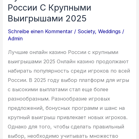
С
России С Крупными
Крупными
Выигрышами 2025
Выигрышами
Schreibe einen Kommentar
/
Society, Weddings
/
2025
Admin
Лучшие онлайн казино России с крупными
выигрышами 2025 Онлайн казино продолжают
набирать популярность среди игроков по всей
России. В 2025 году выбор платформ для игры
с высокими выплатами стал еще более
разнообразным. Разнообразие игровых
предложений, бонусных программ и шанс на
крупный выигрыш привлекает новых игроков.
Однако для того, чтобы сделать правильный
выбор, необходимо учитывать множество