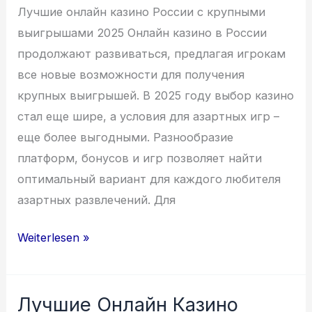
Лучшие онлайн казино России с крупными
выигрышами 2025 Онлайн казино в России
продолжают развиваться, предлагая игрокам
все новые возможности для получения
крупных выигрышей. В 2025 году выбор казино
стал еще шире, а условия для азартных игр –
еще более выгодными. Разнообразие
платформ, бонусов и игр позволяет найти
оптимальный вариант для каждого любителя
азартных развлечений. Для
Лучшие
Weiterlesen »
Онлайн
Казино
Лучшие Онлайн Казино
России