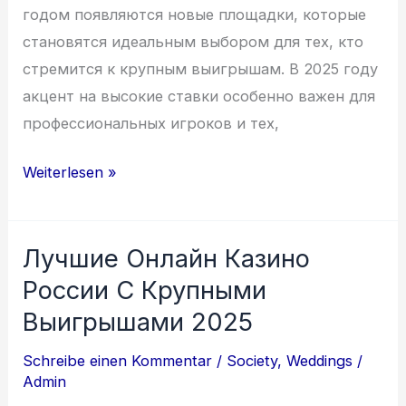
годом появляются новые площадки, которые
становятся идеальным выбором для тех, кто
стремится к крупным выигрышам. В 2025 году
акцент на высокие ставки особенно важен для
профессиональных игроков и тех,
Лучшие
Weiterlesen »
клубы
для
Лучшие Онлайн Казино
высоких
ставок
России С Крупными
в
Выигрышами 2025
виртуальных
Schreibe einen Kommentar
/
Society, Weddings
/
казино
Admin
2025