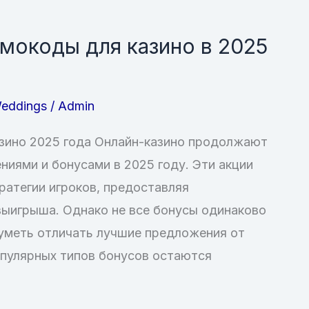
мокоды для казино в 2025
Weddings
/
Admin
зино 2025 года Онлайн-казино продолжают
иями и бонусами в 2025 году. Эти акции
ратегии игроков, предоставляя
ыигрыша. Однако не все бонусы одинаково
 уметь отличать лучшие предложения от
опулярных типов бонусов остаются