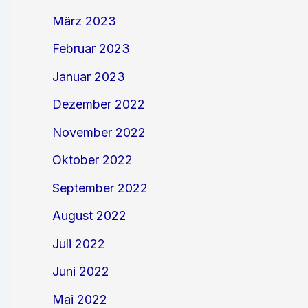
März 2023
Februar 2023
Januar 2023
Dezember 2022
November 2022
Oktober 2022
September 2022
August 2022
Juli 2022
Juni 2022
Mai 2022