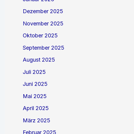
Dezember 2025
November 2025
Oktober 2025
September 2025
August 2025
Juli 2025
Juni 2025
Mai 2025
April 2025
März 2025
Februar 2025