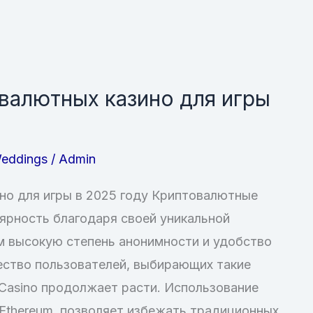
валютных казино для игры
Weddings
/
Admin
но для игры в 2025 году Криптовалютные
ярность благодаря своей уникальной
м высокую степень анонимности и удобство
чество пользователей, выбирающих такие
 Casino продолжает расти. Использование
и Ethereum, позволяет избежать традиционных