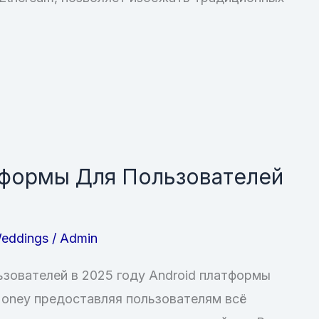
тформы Для Пользователей
Weddings
/
Admin
зователей в 2025 году Android платформы
oney предоставляя пользователям всё