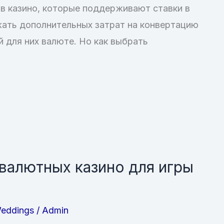
в казино, которые поддерживают ставки в
ежать дополнительных затрат на конвертацию
й для них валюте. Но как выбрать
валютных казино для игры
Weddings
/
Admin