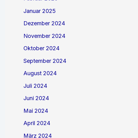
Januar 2025
Dezember 2024
November 2024
Oktober 2024
September 2024
August 2024
Juli 2024
Juni 2024
Mai 2024
April 2024
März 2024