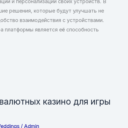
ции и персонализации своих устройств. В
шие решения, которые будут улучшать не
добство взаимодействия с устройствами.
а платформы является её способность
валютных казино для игры
Weddings
/
Admin