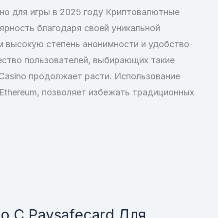
но для игры в 2025 году Криптовалютные
ярность благодаря своей уникальной
м высокую степень анонимности и удобство
чество пользователей, выбирающих такие
 Casino продолжает расти. Использование
и Ethereum, позволяет избежать традиционных
о С Paysafecard Для