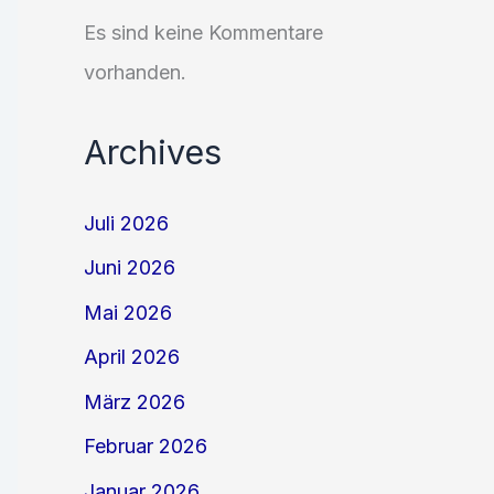
Es sind keine Kommentare
vorhanden.
Archives
Juli 2026
Juni 2026
Mai 2026
April 2026
März 2026
Februar 2026
Januar 2026