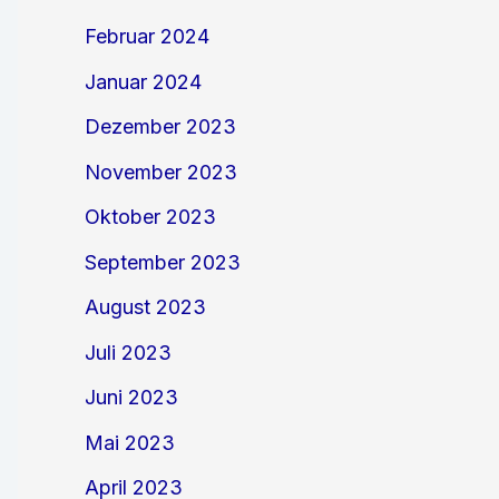
Februar 2024
Januar 2024
Dezember 2023
November 2023
Oktober 2023
September 2023
August 2023
Juli 2023
Juni 2023
Mai 2023
April 2023