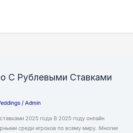
но С Рублевыми Ставками
Weddings
/
Admin
ставками 2025 года В 2025 году онлайн
ярными среди игроков по всему миру. Многие