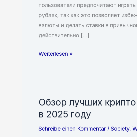
пользователи предпочитают играть 
рублях, так как это позволяет изб
валюты и делать ставки в привычно
действительно […]
Лучшие
Weiterlesen »
Онлайн
Казино
С
Рублевыми
Обзор лучших крипто
Ставками
в 2025 году
2025
Года
Schreibe einen Kommentar
/
Society, 