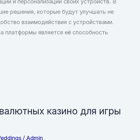
ции и персонализации своих устройств. В
шие решения, которые будут улучшать не
добство взаимодействия с устройствами.
а платформы является её способность
валютных казино для игры
Weddings
/
Admin