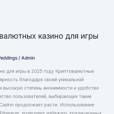
валютных казино для игры
Weddings
/
Admin
но для игры в 2025 году Криптовалютные
ярность благодаря своей уникальной
м высокую степень анонимности и удобство
чество пользователей, выбирающих такие
 Casino продолжает расти. Использование
и Ethereum, позволяет избежать традиционных