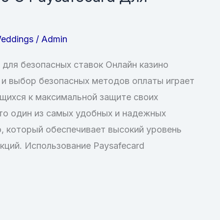
Weddings
/
Admin
d для безопасных ставок Онлайн казино
 и выбор безопасных методов оплаты играет
щихся к максимальной защите своих
это один из самых удобных и надежных
о, который обеспечивает высокий уровень
кций. Использование Paysafecard