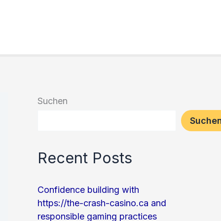
Suchen
Suche
Recent Posts
Confidence building with
https://the-crash-casino.ca and
responsible gaming practices