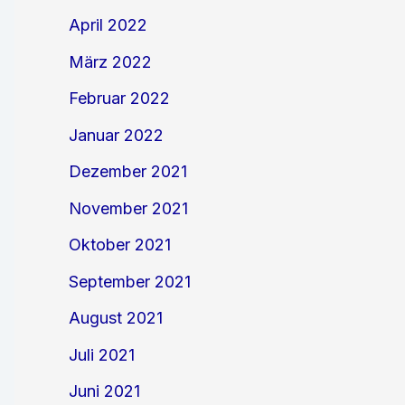
April 2022
März 2022
Februar 2022
Januar 2022
Dezember 2021
November 2021
Oktober 2021
September 2021
August 2021
Juli 2021
Juni 2021