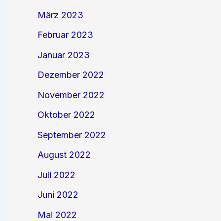
März 2023
Februar 2023
Januar 2023
Dezember 2022
November 2022
Oktober 2022
September 2022
August 2022
Juli 2022
Juni 2022
Mai 2022