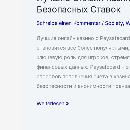
Безопасных Ставок
в
2025
Schreibe einen Kommentar
/
Society, 
году
Лучшие онлайн казино с Paysafecar
становятся все более популярными,
ключевую роль для игроков, стремя
финансовых данных. Paysafecard – 
способов пополнения счета в казин
безопасности и анонимности транза
Лучшие
Weiterlesen »
Онлайн
Казино