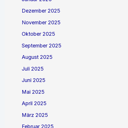
Dezember 2025
November 2025
Oktober 2025
September 2025
August 2025
Juli 2025
Juni 2025
Mai 2025
April 2025
März 2025
Februar 2025