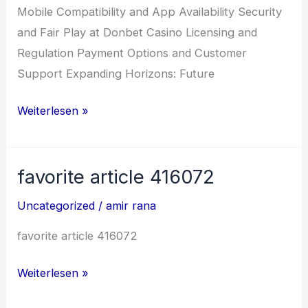
Mobile Compatibility and App Availability Security
and Fair Play at Donbet Casino Licensing and
Regulation Payment Options and Customer
Support Expanding Horizons: Future
Genuine
Weiterlesen »
entertainment
from
favorite article 416072
skilled
developers
Uncategorized
/
amir rana
to
exciting
favorite article 416072
wins
favorite
Weiterlesen »
with
article
donbet