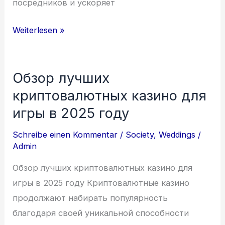
посредников и ускоряет
Обзор
Weiterlesen »
лучших
криптовалютных
Обзор лучших
казино
для
криптовалютных казино для
игры
игры в 2025 году
в
Schreibe einen Kommentar
/
Society, Weddings
/
2025
Admin
году
Обзор лучших криптовалютных казино для
игры в 2025 году Криптовалютные казино
продолжают набирать популярность
благодаря своей уникальной способности