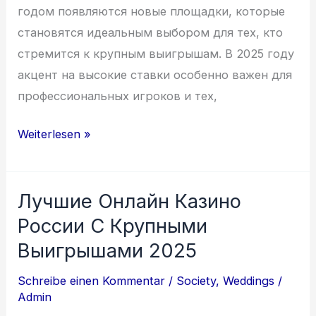
годом появляются новые площадки, которые
становятся идеальным выбором для тех, кто
стремится к крупным выигрышам. В 2025 году
акцент на высокие ставки особенно важен для
профессиональных игроков и тех,
Лучшие
Weiterlesen »
клубы
для
Лучшие Онлайн Казино
высоких
ставок
России С Крупными
в
Выигрышами 2025
виртуальных
Schreibe einen Kommentar
/
Society, Weddings
/
казино
Admin
2025