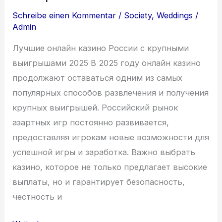
в
Schreibe einen Kommentar
/
Society, Weddings
/
2025
Admin
году
Лучшие онлайн казино России с крупными
выигрышами 2025 В 2025 году онлайн казино
продолжают оставаться одним из самых
популярных способов развлечения и получения
крупных выигрышей. Российский рынок
азартных игр постоянно развивается,
предоставляя игрокам новые возможности для
успешной игры и заработка. Важно выбрать
казино, которое не только предлагает высокие
выплаты, но и гарантирует безопасность,
честность и