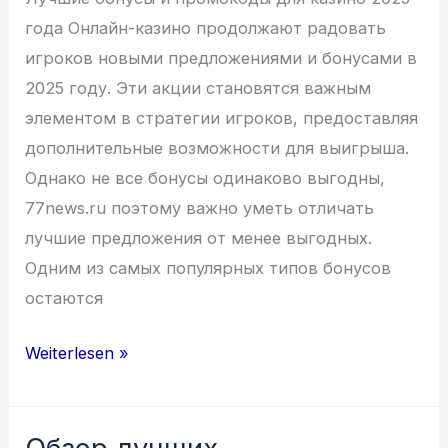
года Онлайн-казино продолжают радовать
игроков новыми предложениями и бонусами в
2025 году. Эти акции становятся важным
элементом в стратегии игроков, предоставляя
дополнительные возможности для выигрыша.
Однако не все бонусы одинаково выгодны,
77news.ru поэтому важно уметь отличать
лучшие предложения от менее выгодных.
Одним из самых популярных типов бонусов
остаются
Лучшие
Weiterlesen »
бонусы
и
промокоды