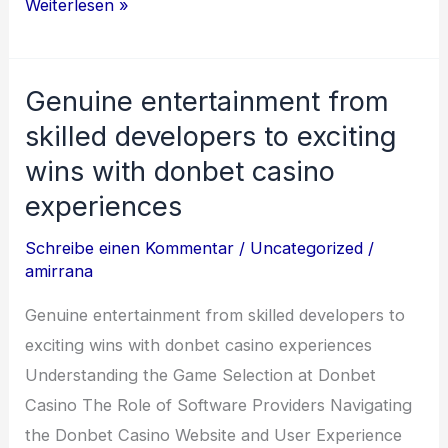
Sichere_Strategien_und_beste_online_casino_ohne_oas
Weiterlesen »
23470188
Genuine entertainment from
skilled developers to exciting
wins with donbet casino
experiences
Schreibe einen Kommentar
/
Uncategorized
/
amirrana
Genuine entertainment from skilled developers to
exciting wins with donbet casino experiences
Understanding the Game Selection at Donbet
Casino The Role of Software Providers Navigating
the Donbet Casino Website and User Experience