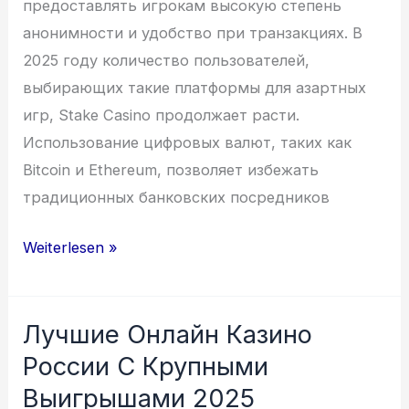
предоставлять игрокам высокую степень
анонимности и удобство при транзакциях. В
2025 году количество пользователей,
выбирающих такие платформы для азартных
игр, Stake Casino продолжает расти.
Использование цифровых валют, таких как
Bitcoin и Ethereum, позволяет избежать
традиционных банковских посредников
Обзор
Weiterlesen »
лучших
криптовалютных
Лучшие Онлайн Казино
казино
для
России С Крупными
игры
Выигрышами 2025