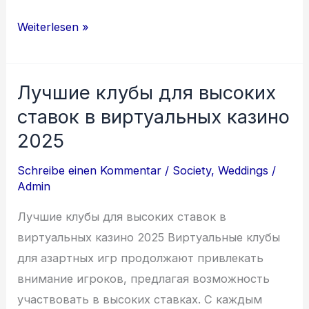
Основные
Weiterlesen »
Тенденции
Мобильной
Лучшие клубы для высоких
Разработки
Ios
ставок в виртуальных казино
В
2025
2025
Schreibe einen Kommentar
/
Society, Weddings
/
Году
Admin
Лучшие клубы для высоких ставок в
виртуальных казино 2025 Виртуальные клубы
для азартных игр продолжают привлекать
внимание игроков, предлагая возможность
участвовать в высоких ставках. С каждым