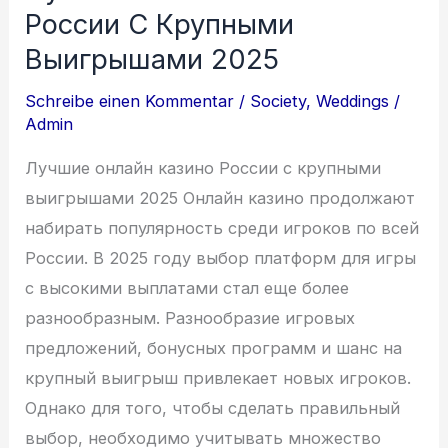
С
России С Крупными
Крупными
Выигрышами 2025
Выигрышами
Schreibe einen Kommentar
/
Society, Weddings
/
2025
Admin
Лучшие онлайн казино России с крупными
выигрышами 2025 Онлайн казино продолжают
набирать популярность среди игроков по всей
России. В 2025 году выбор платформ для игры
с высокими выплатами стал еще более
разнообразным. Разнообразие игровых
предложений, бонусных программ и шанс на
крупный выигрыш привлекает новых игроков.
Однако для того, чтобы сделать правильный
выбор, необходимо учитывать множество