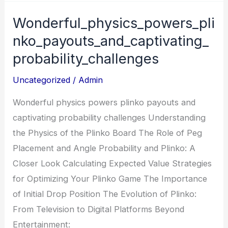
416072
casino
Wonderful_physics_powers_pli
experiences
nko_payouts_and_captivating_
probability_challenges
Uncategorized
/
Admin
Wonderful physics powers plinko payouts and
captivating probability challenges Understanding
the Physics of the Plinko Board The Role of Peg
Placement and Angle Probability and Plinko: A
Closer Look Calculating Expected Value Strategies
for Optimizing Your Plinko Game The Importance
of Initial Drop Position The Evolution of Plinko:
From Television to Digital Platforms Beyond
Entertainment: