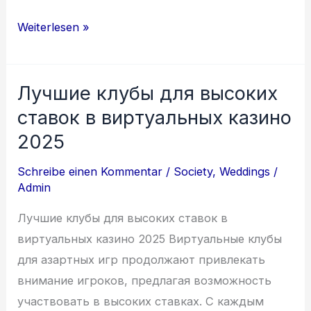
Основные
Weiterlesen »
Тенденции
Мобильной
Лучшие клубы для высоких
Разработки
Ios
ставок в виртуальных казино
В
2025
2025
Schreibe einen Kommentar
/
Society, Weddings
/
Году
Admin
Лучшие клубы для высоких ставок в
виртуальных казино 2025 Виртуальные клубы
для азартных игр продолжают привлекать
внимание игроков, предлагая возможность
участвовать в высоких ставках. С каждым