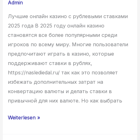
Admin
2025
Лучшие онлайн казино с рублевыми ставками
2025 года В 2025 году онлайн казино
становятся все более популярными среди
игроков по всему миру. Многие пользователи
предпочитают играть в казино, которые
поддерживают ставки в рублях,
https://naslediedal.ru/ так как это позволяет
избежать дополнительных затрат на
конвертацию валюты и делать ставки в
привычной для них валюте. Но как выбрать
Лучшие
Weiterlesen »
Онлайн
Казино